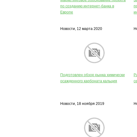
Маркетинговое обоснование проекта
З
по созданию интернет-банка в
п
Европе
и
Новости, 12 марта 2020
Н
Подготовлен обзор рынка химически
Р
осажденного карбоната кальция
с
Новости, 18 ноября 2019
Н