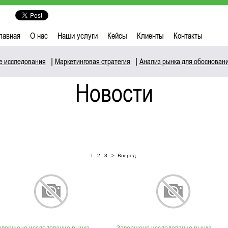
лавная
О нас
Наши услуги
Кейсы
Клиенты
Контакты
е исследования
|
Маркетинговая стратегия
|
Анализ рынка для обоснован
Новости
1
2
3
> Вперед