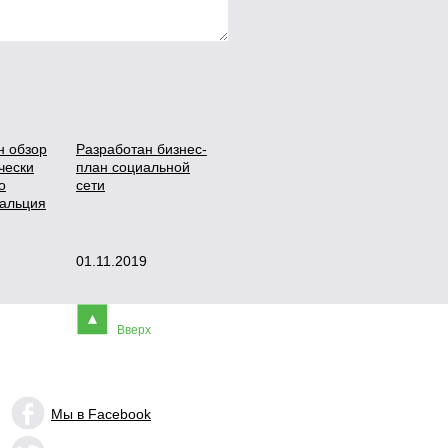
н обзор
Разработан бизнес-
чески
план социальной
о
сети
кальция
01.11.2019
Вверх
Мы в Facebook